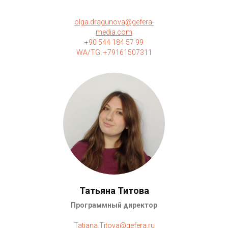
olga.dragunova@gefera-
media.com
+90 544 184 57 99
WA/TG: +79161507311
Татьяна Титова
Программный директор
Tatiana.Titova@gefera.ru